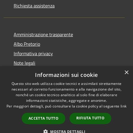
Richiesta assistenza
Amministrazione trasparente
Albo Pretorio
Informativa privacy
Note legali
×
Dichiarazione di accessibilità
Informazioni sui cookie
Questo sito web utilizza cookie tecnici e assimilati strettamente
necessari al corretto funzionamento e alla navigazione del sito,
nonché un cookie tecnico analitico al solo fine di elaborare
informazioni statistiche, aggregate e anonime.
RSS
Copyright © 2026 • Comune di
Per maggiori dettagli, può consultare la cookie policy al seguente
link
Accessibilità
Rivarolo del Re ed Uniti •
Privacy
Municipium
Powered by
•
RIFIUTA TUTTO
ACCETTA TUTTO
Cookie
Accesso redazione
Mappa del sito
MOSTRA DETTAGLI